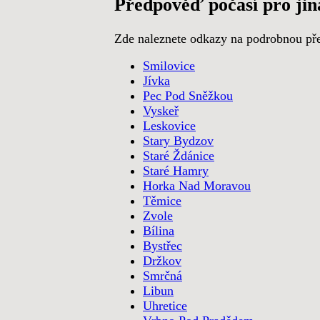
Předpověď počasí pro jin
Zde naleznete odkazy na podrobnou pře
Smilovice
Jívka
Pec Pod Sněžkou
Vyskeř
Leskovice
Stary Bydzov
Staré Ždánice
Staré Hamry
Horka Nad Moravou
Těmice
Zvole
Bílina
Bystřec
Držkov
Smrčná
Libun
Uhretice