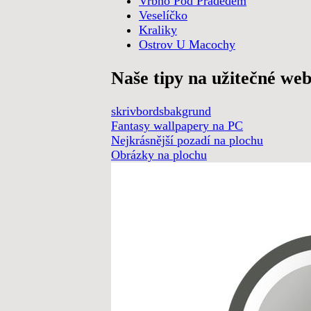
Vrbno Pod Pradědem
Veselíčko
Kraliky
Ostrov U Macochy
Naše tipy na užitečné we
skrivbordsbakgrund
Fantasy wallpapery na PC
Nejkrásnější pozadí na plochu
Obrázky na plochu