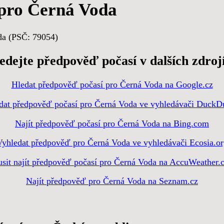
pro Černá Voda
da (PSČ: 79054)
edejte předpověď počasí v dalších zdroj
Hledat předpověď počasí pro Černá Voda na Google.cz
dat předpověď počasí pro Černá Voda ve vyhledávači Duck
Najít předpověď počasí pro Černá Voda na Bing.com
Vyhledat předpověď pro Černá Voda ve vyhledávači Ecosia.or
sit najít předpověď počasí pro Černá Voda na AccuWeather
Najít předpověď pro Černá Voda na Seznam.cz